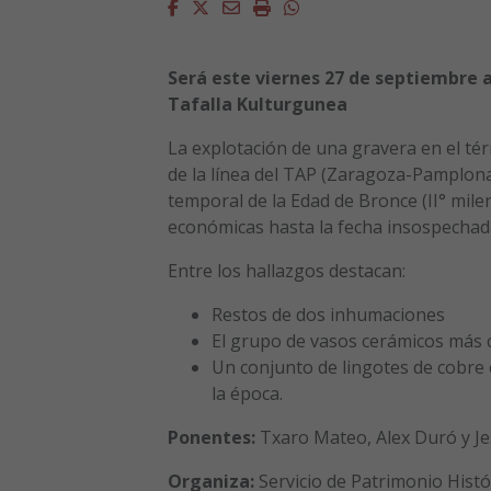
Facebook
Twitter
Email
Imprimir
Whatsapp
Será este viernes 27 de septiembre a 
Tafalla Kulturgunea
La explotación de una gravera en el té
de la línea del TAP (Zaragoza-Pamplona
temporal de la Edad de Bronce (II° milen
económicas hasta la fecha insospechad
Entre los hallazgos destacan:
Restos de dos inhumaciones
El grupo de vasos cerámicos más 
Un conjunto de lingotes de cobre 
la época.
Ponentes:
Txaro Mateo, Alex Duró y J
Organiza:
Servicio de Patrimonio Histó