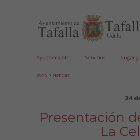
Ayuntamiento de Tafa
Ir al contenido
Ayuntamiento
Servicios
Lugar y
Search for:
Inicio
>
Noticias
24 d
Presentación d
La Cel