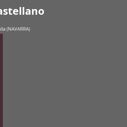
astellano
s
alla (NAVARRA)