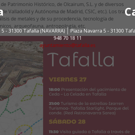
 de Patrimonio Histórico, de Olcairum, S.L. y de diversos
a
C
 de Valladolid y Autónoma de Madrid, CSIC, etc.). Los trabajo
álisis de metales y de su procedencia, tecnología de
nicos, arqueofauna, antropología, etc.
 5 - 31300 Tafalla (NAVARRA)
Plaza Navarra 5 - 31300 Taf
948 70 18 11
ayuntamiento@tafalla.es