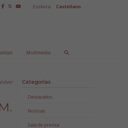
Euskera
Castellano
facebook
twitter
youtube
Buscar
alidad
Multimedia
Volver
Categorías
Destacados
.M.
Noticias
Sala de prensa