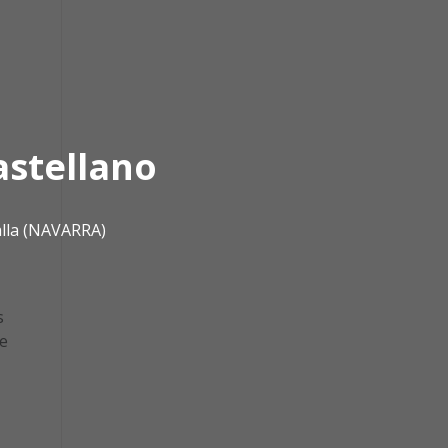
astellano
alla (NAVARRA)
s
e