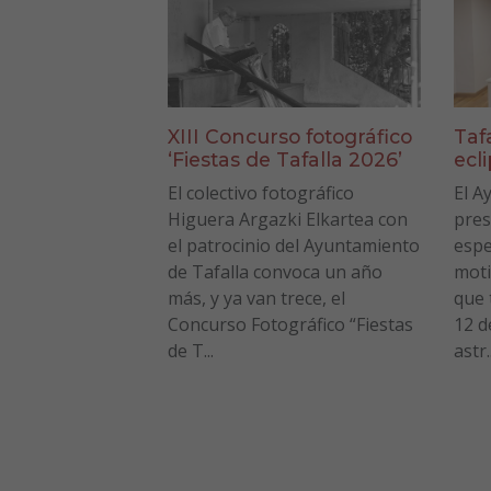
XIII Concurso fotográfico
Taf
‘Fiestas de Tafalla 2026’
ecl
El colectivo fotográfico
El A
Higuera Argazki Elkartea con
pres
el patrocinio del Ayuntamiento
espe
de Tafalla convoca un año
moti
más, y ya van trece, el
que 
Concurso Fotográfico “Fiestas
12 d
de T...
astr..