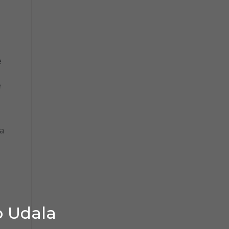
e
e
la
o Udala