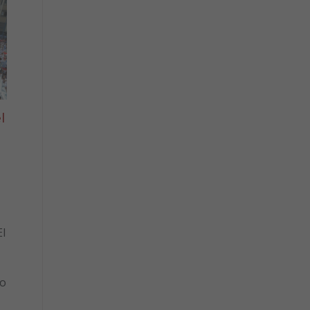
l
l
to