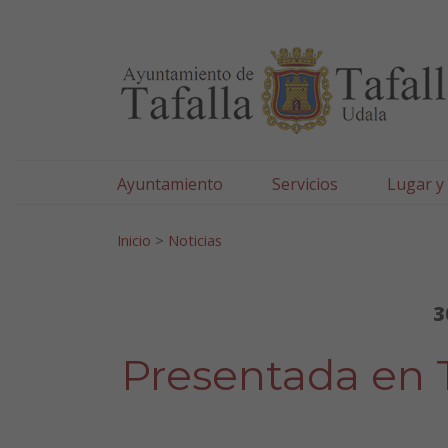
Ayuntamiento de Tafa
Ir al contenido
Ayuntamiento
Servicios
Lugar y
Search for:
Inicio
>
Noticias
3
Presentada en Ta