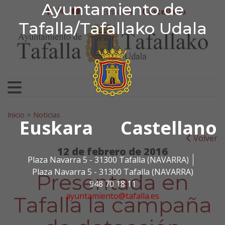
Ayuntamiento de Tafa
Ayuntamiento de
Ir al contenido
Euskera
Castellano
facebook
twitter
youtube
Tafalla/Tafallako Udala
Search for:
Inicio
>
Noticias
Euskara
Castellano
Volver
12 de febrero de 2016
Plaza Navarra 5 - 31300 Tafalla (NAVARRA)
Plaza Navarra 5 - 31300 Tafalla (NAVARRA)
Presentada en
948 70 18 11
ayuntamiento@tafalla.es
Tafalla la campaña