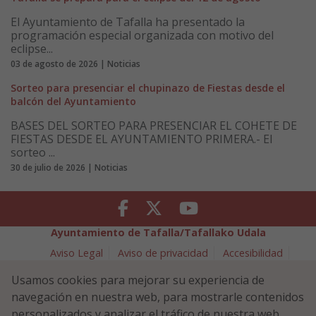
El Ayuntamiento de Tafalla ha presentado la
programación especial organizada con motivo del
eclipse...
03 de agosto de 2026 | Noticias
Sorteo para presenciar el chupinazo de Fiestas desde el
balcón del Ayuntamiento
BASES DEL SORTEO PARA PRESENCIAR EL COHETE DE
FIESTAS DESDE EL AYUNTAMIENTO PRIMERA.- El
sorteo ...
30 de julio de 2026 | Noticias
Facebook
Twitter
Youtube
Ayuntamiento de Tafalla/Tafallako Udala
Aviso Legal
Aviso de privacidad
Accesibilidad
Política de cookies
Usamos cookies para mejorar su experiencia de
Política de Seguridad de la Información
navegación en nuestra web, para mostrarle contenidos
Plaza Navarra 5 - 31300 Tafalla (NAVARRA)
948 70 18 11
personalizados y analizar el tráfico de nuestra web.