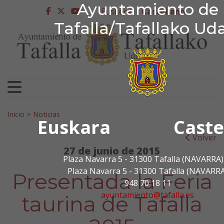
Ayuntamiento de Tafa
Ayuntamiento de
Ir al contenido
Euskera
Castellano
facebook
twitter
youtube
Tafalla/Tafallako Ud
Search for:
Inicio
>
Noticias
Euskara
Caste
Volver
27 de junio de 2015
Plaza Navarra 5 - 31300 Tafalla (NAVARRA)
Plaza Navarra 5 - 31300 Tafalla (NAVARRA
Presentada la Feria
948 70 18 11
ayuntamiento@tafalla.es
taurina de Tafalla