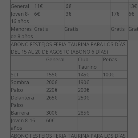
General
11€
6€
13€
Joven 8-
6€
3€
17€
6€
16 años
Menores
Gratis
Gratis
Gratis
Grat
de 8 años
ABONO FESTEJOS FERIA TAURINA PARA LOS DÍAS
DEL 15 AL 20 DE AGOSTO (ABONO 6 DÍAS)
General
Club
Peñas
Taurino
Sol
155€
145€
100€
Sombra
200€
190€
Palco
220€
200€
Delantera
265€
250€
Palco
Barrera
300€
285€
Joven 8-16
60€
años
ABONO FESTEJOS FERIA TAURINA PARA LOS DÍAS