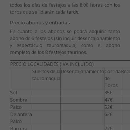
todos los días de festejos a las 8:00 horas con los
toros que se lidiarán cada tarde.
Precio abonos y entradas
En cuanto a los abonos se podrá adquirir tanto
abono de 6 festejos (sin incluir desencajonamiento
y espectáculo tauromaquia) como el abono
completo de los 8 festejos taurinos.
PRECIO LOCALIDADES (IVA INCLUIDO)
Suertes de la
Desencajonamiento
Corrida
Rec
tauromaquia
de
Toros
Sol
35€
Sombra
47€
Palco
52€
Delantera
62€
Palco
Barrera
72€