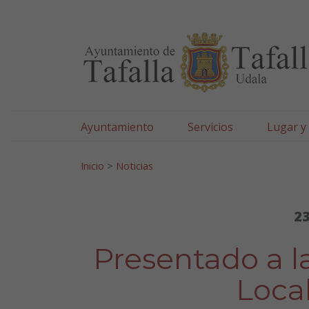
Ayuntamiento de Tafa
Ir al contenido
Ayuntamiento
Servicios
Lugar y
Search for:
Inicio
>
Noticias
23
Presentado a l
Local