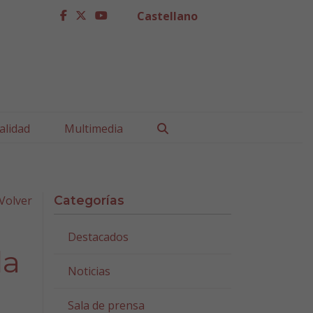
Castellano
facebook
twitter
youtube
Buscar
alidad
Multimedia
Volver
Categorías
Destacados
da
Noticias
Sala de prensa