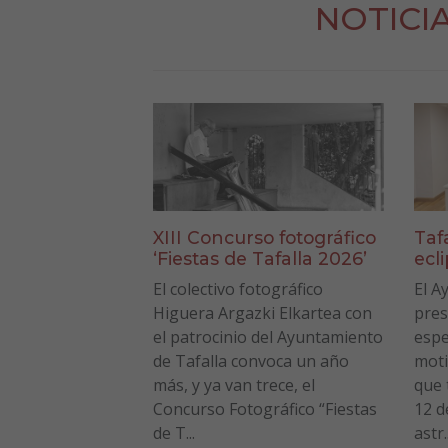
NOTICI
XIII Concurso fotográfico
Taf
‘Fiestas de Tafalla 2026’
ecl
El colectivo fotográfico
El A
Higuera Argazki Elkartea con
pres
el patrocinio del Ayuntamiento
espe
de Tafalla convoca un año
moti
más, y ya van trece, el
que 
Concurso Fotográfico “Fiestas
12 d
de T...
astr..