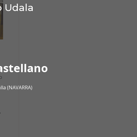
o Udala
astellano
o
alla (NAVARRA)
,