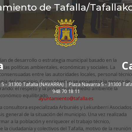
miento de Tafalla/Tafallak
Plan de desarrollo o estrategia municipal basado en la
a
C
de las políticas ambientales, económicas y sociales. La
 consensuadas entre las autoridades locales, personal técnic
anía del municipio. Como objetivo se encuentra la mejora de
 5 - 31300 Tafalla (NAVARRA)
Plaza Navarra 5 - 31300 Taf
egrando: el respeto y la protección al medio ambiente la
948 70 18 11
 económico equilibrado.
ayuntamiento@tafalla.es
la consultora especializada Arbuniés y Lekunberri Asociados
sis general de la situación del municipio. Una vez realizada
ar a la población y enriquecer el trabajo técnico,
 la ciudadanía y colectivos del Tafalla, motivo de la reunión