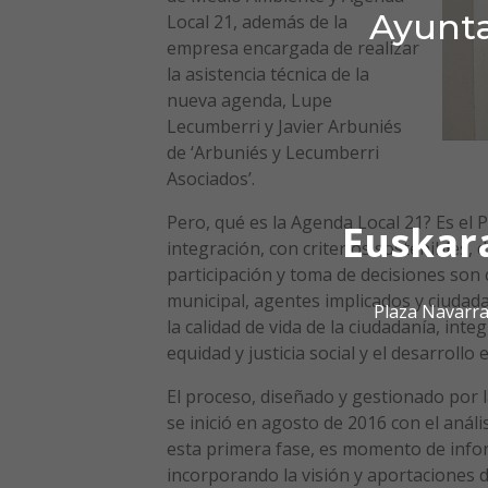
Ayunta
Local 21, además de la
empresa encargada de realizar
la asistencia técnica de la
nueva agenda, Lupe
Lecumberri y Javier Arbuniés
de ‘Arbuniés y Lecumberri
Asociados’.
Pero, qué es la Agenda Local 21? Es el 
Euskar
integración, con criterios sostenibles, 
participación y toma de decisiones son
municipal, agentes implicados y ciudad
Plaza Navarra
la calidad de vida de la ciudadanía, int
equidad y justicia social y el desarrollo
El proceso, diseñado y gestionado por 
se inició en agosto de 2016 con el análi
esta primera fase, es momento de inform
incorporando la visión y aportaciones de