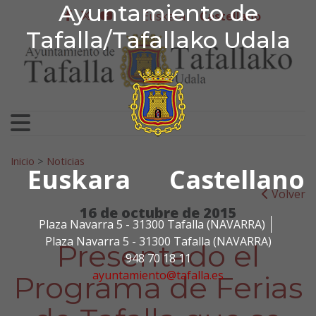
Ayuntamiento de Tafa
Ayuntamiento de
Ir al contenido
Euskera
Castellano
facebook
twitter
youtube
Tafalla/Tafallako Udala
Search for:
Inicio
>
Noticias
Euskara
Castellano
Volver
16 de octubre de 2015
Plaza Navarra 5 - 31300 Tafalla (NAVARRA)
Plaza Navarra 5 - 31300 Tafalla (NAVARRA)
Presentado el
948 70 18 11
ayuntamiento@tafalla.es
Programa de Ferias