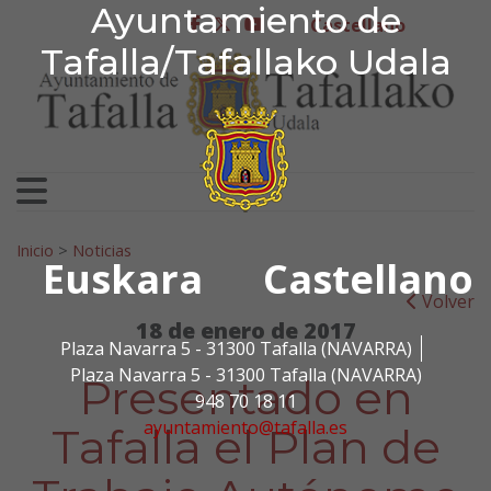
Ayuntamiento de Tafa
Ayuntamiento de
Ir al contenido
Castellano
facebook
twitter
youtube
Tafalla/Tafallako Udala
Search for:
Inicio
>
Noticias
Euskara
Castellano
Volver
18 de enero de 2017
Plaza Navarra 5 - 31300 Tafalla (NAVARRA)
Plaza Navarra 5 - 31300 Tafalla (NAVARRA)
Presentado en
948 70 18 11
ayuntamiento@tafalla.es
Tafalla el Plan de