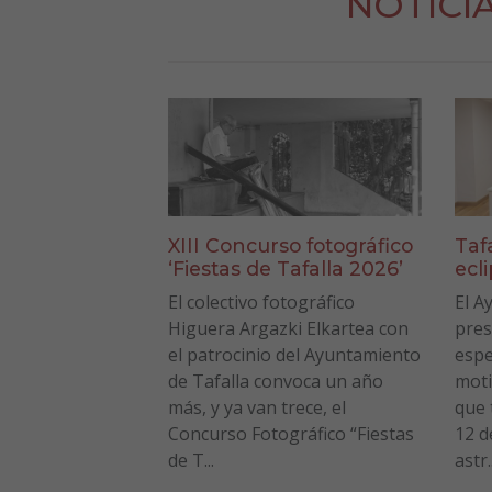
NOTICI
XIII Concurso fotográfico
Taf
‘Fiestas de Tafalla 2026’
ecl
El colectivo fotográfico
El A
Higuera Argazki Elkartea con
pres
el patrocinio del Ayuntamiento
espe
de Tafalla convoca un año
moti
más, y ya van trece, el
que 
Concurso Fotográfico “Fiestas
12 d
de T...
astr..