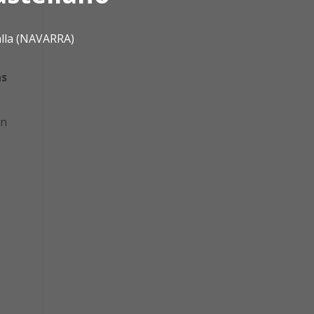
alla (NAVARRA)
as
an