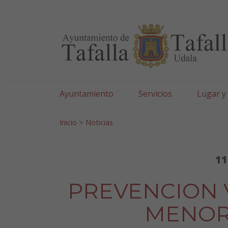
Ayuntamiento de Tafa
Ir al contenido
Ayuntamiento
Servicios
Lugar y
Search for:
Inicio
>
Noticias
11
PREVENCION 
MENORE