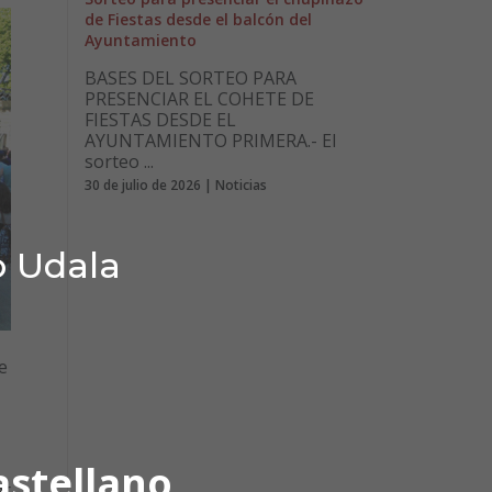
de Fiestas desde el balcón del
Ayuntamiento
BASES DEL SORTEO PARA
PRESENCIAR EL COHETE DE
FIESTAS DESDE EL
AYUNTAMIENTO PRIMERA.- El
sorteo ...
30 de julio de 2026 | Noticias
o Udala
e
astellano
ar