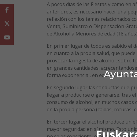
A pocos días de las Fiestas y como en a
Facebook
anteriores, es necesario hacer una pe
reflexión con los temas relacionados co
Twitter
Venta, Suministro o Dispensación Grat
de Alcohol a Menores de edad (18 años)
Youtube
En primer lugar de todos es sabido el d
en cuanto a la propia salud, que puede
provocar la ingesta de alcohol, sobre t
en grandes cantidades, acrecentándose
Ayunta
forma exponencial, en edades tempran
En segundo lugar las conductas que p
llegar a producirse o generarse, tras el
consumo de alcohol, en muchos casos d
en la propia persona (caídas, roturas, e
En tercer lugar el alcohol produce un e
mayor seguridad en sí mismo. Esto unido
Euskar
no se es consciente, ocasiona un mayor 