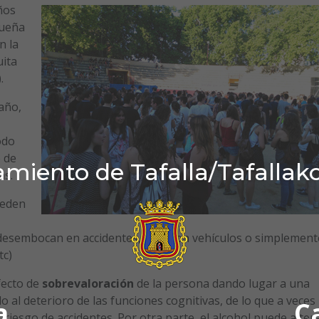
ños
queña
n la
uita
.
año,
odo
 de
miento de Tafalla/Tafallak
as.
ueden
esembocan en accidentes, bien con vehículos o simplement
tc)
fecto de
sobrevaloración
de la persona dando lugar a una
 al deterioro de las funciones cognitivas, de lo que a veces
a
C
riesgo de accidentes. Por otra parte, el alcohol puede alter