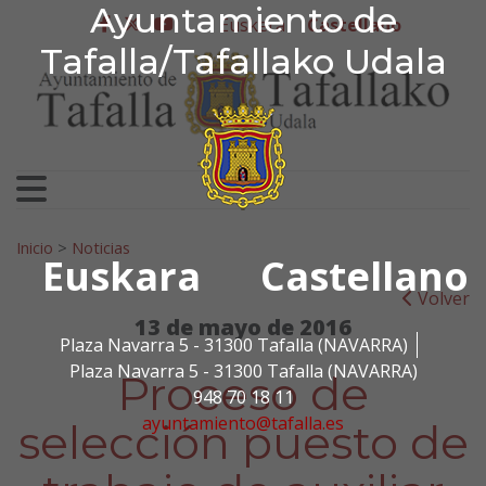
Ayuntamiento de Tafa
Ayuntamiento de
Ir al contenido
Euskera
Castellano
facebook
twitter
youtube
Tafalla/Tafallako Udala
Search for:
Inicio
>
Noticias
Euskara
Castellano
Volver
13 de mayo de 2016
Plaza Navarra 5 - 31300 Tafalla (NAVARRA)
Plaza Navarra 5 - 31300 Tafalla (NAVARRA)
Proceso de
948 70 18 11
ayuntamiento@tafalla.es
selección puesto de