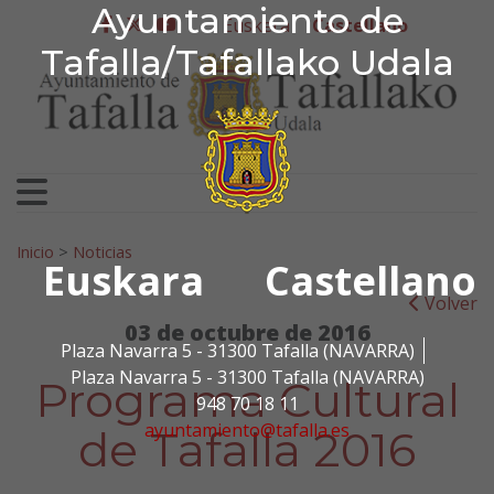
Ayuntamiento de Tafa
Ayuntamiento de
Ir al contenido
Euskera
Castellano
facebook
twitter
youtube
Tafalla/Tafallako Udala
Search for:
Inicio
>
Noticias
Euskara
Castellano
Volver
03 de octubre de 2016
Plaza Navarra 5 - 31300 Tafalla (NAVARRA)
Plaza Navarra 5 - 31300 Tafalla (NAVARRA)
Programa Cultural
948 70 18 11
ayuntamiento@tafalla.es
de Tafalla 2016