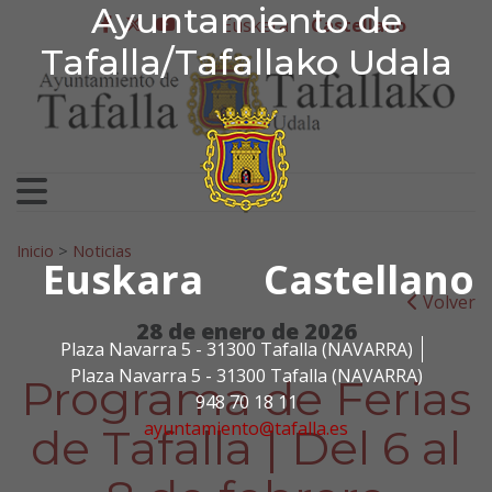
Ayuntamiento de Tafa
Ayuntamiento de
Ir al contenido
Euskera
Castellano
facebook
twitter
youtube
Tafalla/Tafallako Udala
Search for:
Inicio
>
Noticias
Euskara
Castellano
Volver
28 de enero de 2026
Plaza Navarra 5 - 31300 Tafalla (NAVARRA)
Plaza Navarra 5 - 31300 Tafalla (NAVARRA)
Programa de Ferias
948 70 18 11
ayuntamiento@tafalla.es
de Tafalla | Del 6 al