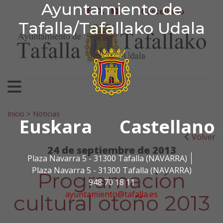
Ayuntamiento de Tafa
Ayuntamiento de
Ir al contenido
Castellano
facebook
twitter
youtube
Tafalla/Tafallako Udala
Search for:
Inicio
>
Noticias
Euskara
Castellano
Volver
24 de septiembre de 2013
Plaza Navarra 5 - 31300 Tafalla (NAVARRA)
Plaza Navarra 5 - 31300 Tafalla (NAVARRA)
Programación
948 70 18 11
ayuntamiento@tafalla.es
cultural otoño 2013