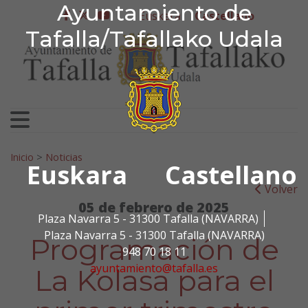
Ayuntamiento de Tafa
Ayuntamiento de
Ir al contenido
Euskera
Castellano
facebook
twitter
youtube
Tafalla/Tafallako Udala
Search for:
Inicio
>
Noticias
Euskara
Castellano
Volver
05 de febrero de 2025
Plaza Navarra 5 - 31300 Tafalla (NAVARRA)
Plaza Navarra 5 - 31300 Tafalla (NAVARRA)
Programación de
948 70 18 11
ayuntamiento@tafalla.es
La Kolasa para el