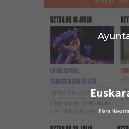
Ayunta
Euskar
Plaza Navarra