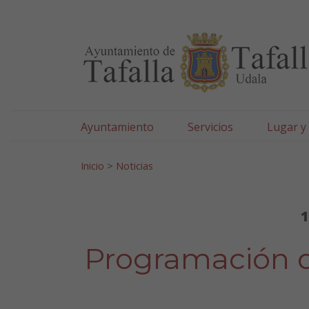
Ayuntamiento de Tafa
Ir al contenido
Ayuntamiento
Servicios
Lugar y
Search for:
Inicio
>
Noticias
1
Programación de