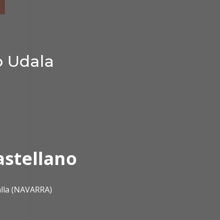
o Udala
astellano
alla (NAVARRA)