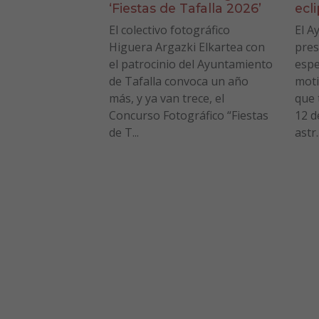
‘Fiestas de Tafalla 2026’
ecl
El colectivo fotográfico
El A
Higuera Argazki Elkartea con
pres
el patrocinio del Ayuntamiento
espe
de Tafalla convoca un año
moti
más, y ya van trece, el
que 
Concurso Fotográfico “Fiestas
12 d
de T...
astr..