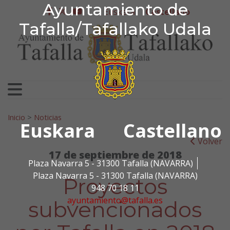
Ayuntamiento de Tafa
Ayuntamiento de
Ir al contenido
Euskera
Castellano
facebook
twitter
youtube
Tafalla/Tafallako Udala
Search for:
Inicio
>
Noticias
Euskara
Castellano
Volver
17 de septiembre de 2018
Plaza Navarra 5 - 31300 Tafalla (NAVARRA)
Plaza Navarra 5 - 31300 Tafalla (NAVARRA)
Proyectos
948 70 18 11
ayuntamiento@tafalla.es
subvencionados