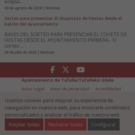
eclipse...
03 de agosto de 2026 | Noticias
Sorteo para presenciar el chupinazo de Fiestas desde el
balcón del Ayuntamiento
BASES DEL SORTEO PARA PRESENCIAR EL COHETE DE
FIESTAS DESDE EL AYUNTAMIENTO PRIMERA.- El
sorteo ...
30 de julio de 2026 | Noticias
Facebook
Twitter
Youtube
Ayuntamiento de Tafalla/Tafallako Udala
Aviso Legal
Aviso de privacidad
Accesibilidad
Política de cookies
Usamos cookies para mejorar su experiencia de
Política de Seguridad de la Información
navegación en nuestra web, para mostrarle contenidos
Plaza Navarra 5 - 31300 Tafalla (NAVARRA)
948 70 18 11
personalizados y analizar el tráfico de nuestra web.
ayuntamiento@tafalla.es
Aceptar todas
Rechazar todas
Configurar