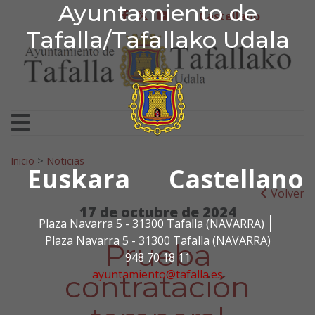
Ayuntamiento de Tafa
Ayuntamiento de
Ir al contenido
Castellano
facebook
twitter
youtube
Tafalla/Tafallako Udala
Search for:
Inicio
>
Noticias
Euskara
Castellano
Volver
17 de octubre de 2024
Plaza Navarra 5 - 31300 Tafalla (NAVARRA)
Plaza Navarra 5 - 31300 Tafalla (NAVARRA)
Prueba
948 70 18 11
ayuntamiento@tafalla.es
contratación