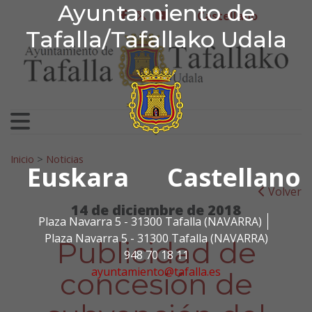
Ayuntamiento de Tafa
Ayuntamiento de
Ir al contenido
Castellano
facebook
twitter
youtube
Tafalla/Tafallako Udala
Search for:
Inicio
>
Noticias
Euskara
Castellano
Volver
14 de diciembre de 2018
Plaza Navarra 5 - 31300 Tafalla (NAVARRA)
Plaza Navarra 5 - 31300 Tafalla (NAVARRA)
Publicidad de
948 70 18 11
ayuntamiento@tafalla.es
concesión de