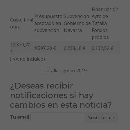
Financiación
Presupuesto
Subvención
Ayto de
Coste final
aceptado en
Gobierno de
Tafalla:
obra
subvención
Navarra
Fondos
propios
12.370,70
9.597,20 €
6.238,18 €
6.132,52 €
€
(IVA no incluido)
Tafalla agosto 2019
¿Deseas recibir
notificaciones si hay
cambios en esta noticia?
Tu email