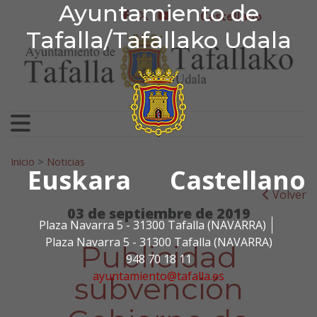
Ayuntamiento de Tafa
Ayuntamiento de
Ir al contenido
Castellano
facebook
twitter
youtube
Tafalla/Tafallako Udala
Search for:
Inicio
>
Noticias
Euskara
Castellano
Volver
03 de septiembre de 2019
Plaza Navarra 5 - 31300 Tafalla (NAVARRA)
Plaza Navarra 5 - 31300 Tafalla (NAVARRA)
Publicidad
948 70 18 11
ayuntamiento@tafalla.es
subvención