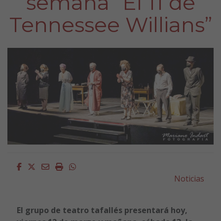
semana “El 11 de
Tennessee Willians”
Facebook
Twitter
Email
Imprimir
Whatsapp
Noticias
El grupo de teatro tafallés presentará hoy,