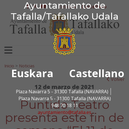
Ayuntamiento de Tafa
Ayuntamiento de
Ir al contenido
Euskera
Castellano
facebook
twitter
youtube
Tafalla/Tafallako Udala
Search for:
Inicio
>
Noticias
Euskara
Castellano
Volver
12 de marzo de 2021
Plaza Navarra 5 - 31300 Tafalla (NAVARRA)
Plaza Navarra 5 - 31300 Tafalla (NAVARRA)
Puntido Teatro
948 70 18 11
ayuntamiento@tafalla.es
presenta este fin de