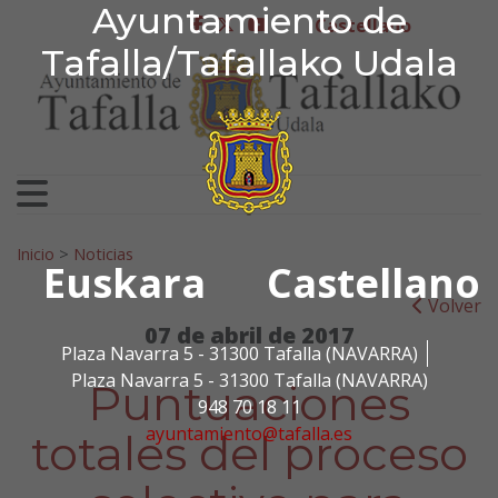
Ayuntamiento de Tafa
Ayuntamiento de
Ir al contenido
Castellano
facebook
twitter
youtube
Tafalla/Tafallako Udala
Search for:
Inicio
>
Noticias
Euskara
Castellano
Volver
07 de abril de 2017
Plaza Navarra 5 - 31300 Tafalla (NAVARRA)
Plaza Navarra 5 - 31300 Tafalla (NAVARRA)
Puntuaciones
948 70 18 11
ayuntamiento@tafalla.es
totales del proceso