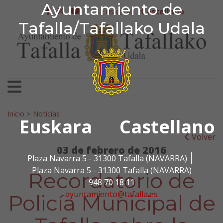
Ayuntamiento de Tafa
Ayuntamiento de
Ir al contenido
Euskera
Castellano
facebook
twitter
youtube
Tafalla/Tafallako Udala
Search for:
Inicio
>
Noticias
Euskara
Castellano
Volver
03 de febrero de 2016
Plaza Navarra 5 - 31300 Tafalla (NAVARRA)
Plaza Navarra 5 - 31300 Tafalla (NAVARRA)
Recordatorio de
948 70 18 11
ayuntamiento@tafalla.es
Policía Municipal de