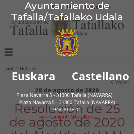
Ayuntamiento de Tafa
Ayuntamiento de
Ir al contenido
Castellano
facebook
twitter
youtube
Tafalla/Tafallako Udala
Search for:
Inicio
>
Noticias
Euskara
Castellano
Volver
28 de agosto de 2020
Plaza Navarra 5 - 31300 Tafalla (NAVARRA)
Plaza Navarra 5 - 31300 Tafalla (NAVARRA)
Resolución de 25
948 70 18 11
ayuntamiento@tafalla.es
de agosto de 2020