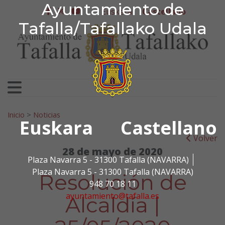
Ayuntamiento de Tafa
Ayuntamiento de
Ir al contenido
Euskera
Castellano
facebook
twitter
youtube
Tafalla/Tafallako Udala
Search for:
Inicio
>
Noticias
Euskara
Castellano
Volver
28 de mayo de 2020
Plaza Navarra 5 - 31300 Tafalla (NAVARRA)
Plaza Navarra 5 - 31300 Tafalla (NAVARRA)
Resolución de
948 70 18 11
ayuntamiento@tafalla.es
Alcaldía |