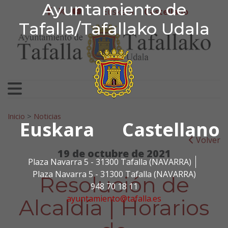
Ayuntamiento de Tafa
Ayuntamiento de
Ir al contenido
Euskera
Castellano
facebook
twitter
youtube
Tafalla/Tafallako Udala
Search for:
Inicio
>
Noticias
Euskara
Castellano
Volver
19 de octubre de 2021
Plaza Navarra 5 - 31300 Tafalla (NAVARRA)
Plaza Navarra 5 - 31300 Tafalla (NAVARRA)
Resolución de
948 70 18 11
ayuntamiento@tafalla.es
Alcaldía | Horarios