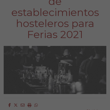
de
establecimientos
hosteleros para
Ferias 2021
Facebook
Twitter
Email
Imprimir
Whatsapp