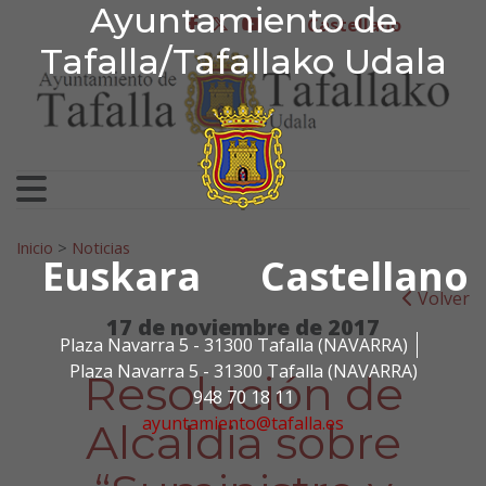
Ayuntamiento de Tafa
Ayuntamiento de
Ir al contenido
Castellano
facebook
twitter
youtube
Tafalla/Tafallako Udala
Search for:
Inicio
>
Noticias
Euskara
Castellano
Volver
17 de noviembre de 2017
Plaza Navarra 5 - 31300 Tafalla (NAVARRA)
Plaza Navarra 5 - 31300 Tafalla (NAVARRA)
Resolución de
948 70 18 11
ayuntamiento@tafalla.es
Alcaldia sobre