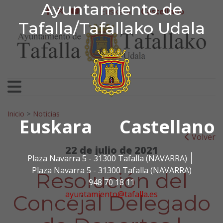
Ayuntamiento de Tafa
Ayuntamiento de
Ir al contenido
Euskera
Castellano
facebook
twitter
youtube
Tafalla/Tafallako Udala
Search for:
Inicio
>
Noticias
Euskara
Castellano
Volver
22 de julio de 2021
Plaza Navarra 5 - 31300 Tafalla (NAVARRA)
Plaza Navarra 5 - 31300 Tafalla (NAVARRA)
Resolución del
948 70 18 11
ayuntamiento@tafalla.es
Concejal Delegado