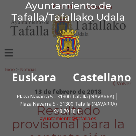
Ayuntamiento de Tafa
Ayuntamiento de
Ir al contenido
Castellano
facebook
twitter
youtube
Tafalla/Tafallako Udala
Search for:
Inicio
>
Noticias
Euskara
Castellano
Volver
13 de febrero de 2018
Plaza Navarra 5 - 31300 Tafalla (NAVARRA)
Plaza Navarra 5 - 31300 Tafalla (NAVARRA)
Resultado
948 70 18 11
ayuntamiento@tafalla.es
provisional para la