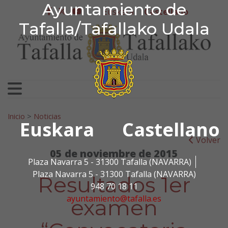
Ayuntamiento de Tafa
Ayuntamiento de
Ir al contenido
Euskera
Castellano
facebook
twitter
youtube
Tafalla/Tafallako Udala
Search for:
Inicio
>
Noticias
Euskara
Castellano
Volver
05 de noviembre de 2015
Plaza Navarra 5 - 31300 Tafalla (NAVARRA)
Plaza Navarra 5 - 31300 Tafalla (NAVARRA)
Resultados 1er
948 70 18 11
ayuntamiento@tafalla.es
examen