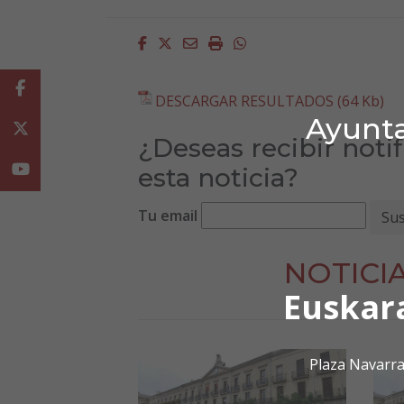
Facebook
Twitter
Email
Imprimir
Whatsapp
Facebook
DESCARGAR RESULTADOS (64 Kb)
Ayunta
Twitter
¿Deseas recibir noti
Youtube
esta noticia?
Tu email
NOTICI
Euskar
Plaza Navarra