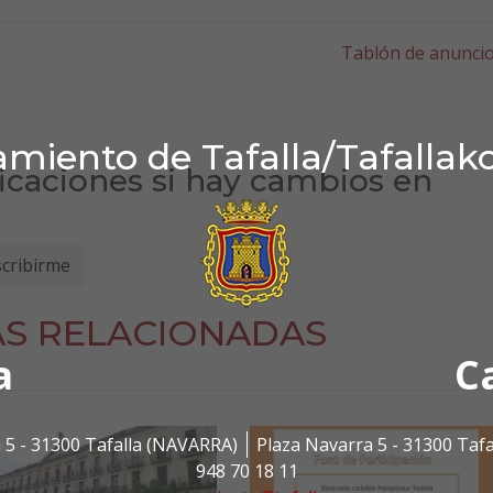
Tablón de anunci
miento de Tafalla/Tafallak
ficaciones si hay cambios en
AS RELACIONADAS
a
C
 5 - 31300 Tafalla (NAVARRA)
Plaza Navarra 5 - 31300 Taf
948 70 18 11