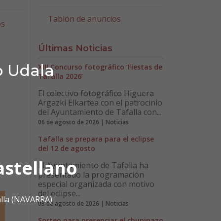
Tablón de anuncios
os
Últimas Noticias
o Udala
XIII Concurso fotográfico ‘Fiestas de
Tafalla 2026’
El colectivo fotográfico Higuera
Argazki Elkartea con el patrocinio
del Ayuntamiento de Tafalla con...
06 de agosto de 2026 | Noticias
Tafalla se prepara para el eclipse
del 12 de agosto
astellano
El Ayuntamiento de Tafalla ha
presentado la programación
especial organizada con motivo
del eclipse...
alla (NAVARRA)
03 de agosto de 2026 | Noticias
Sorteo para presenciar el chupinazo