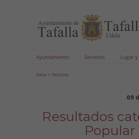
Ayuntamiento de Tafa
Ir al contenido
Ayuntamiento
Servicios
Lugar y
Search for:
Inicio
>
Noticias
09 
Resultados cate
Popular 