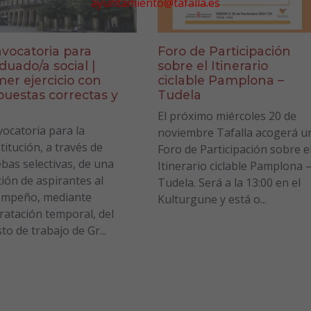
ayuntamiento@tafalla.es
vocatoria para
Foro de Participación
duado/a social |
sobre el Itinerario
mer ejercicio con
ciclable Pamplona –
puestas correctas y
Tudela
a
El próximo miércoles 20 de
ocatoria para la
noviembre Tafalla acogerá u
titución, a través de
Foro de Participación sobre e
bas selectivas, de una
Itinerario ciclable Pamplona 
ción de aspirantes al
Tudela. Será a la 13:00 en el
empeño, mediante
Kulturgune y está o...
ratación temporal, del
to de trabajo de Gr...