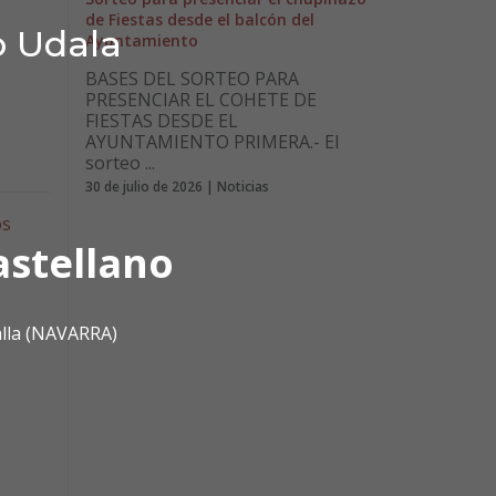
de Fiestas desde el balcón del
o Udala
Ayuntamiento
BASES DEL SORTEO PARA
PRESENCIAR EL COHETE DE
FIESTAS DESDE EL
AYUNTAMIENTO PRIMERA.- El
sorteo ...
30 de julio de 2026 | Noticias
os
astellano
alla (NAVARRA)