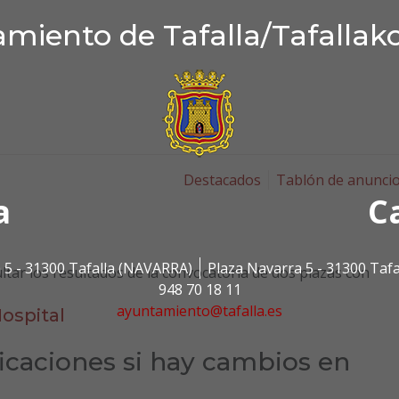
miento de Tafalla/Tafallak
Destacados
Tablón de anunci
a
C
 5 - 31300 Tafalla (NAVARRA)
Plaza Navarra 5 - 31300 Taf
ltar los resultados de la convocatoria de dos plazas con
948 70 18 11
ayuntamiento@tafalla.es
ospital
ficaciones si hay cambios en