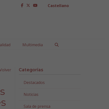
Castellano
facebook
twitter
youtube
Buscar
alidad
Multimedia
Volver
Categorías
Destacados
s
Noticias
es
Sala de prensa