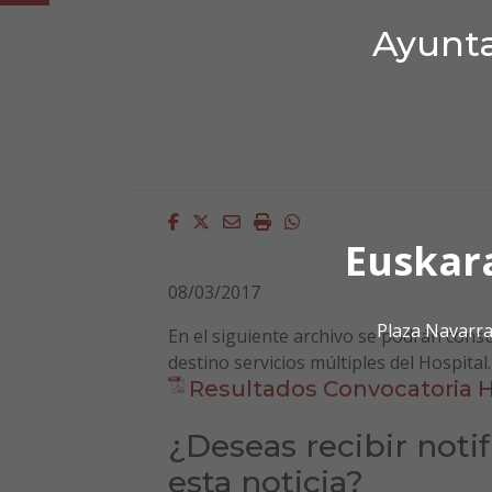
Ayunta
Facebook
Twitter
Email
Imprimir
Whatsapp
Euskar
08/03/2017
Plaza Navarra
En el siguiente archivo se podrán consu
destino servicios múltiples del Hospital.
Resultados Convocatoria H
¿Deseas recibir noti
esta noticia?