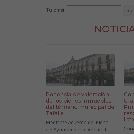
Tu email
NOTICI
Ponencia de valoración
Con
de los bienes inmuebles
Gra
del término municipal de
Pri
Tafalla
res
list
Mediante Acuerdo del Pleno
Conv
del Ayuntamiento de Tafalla