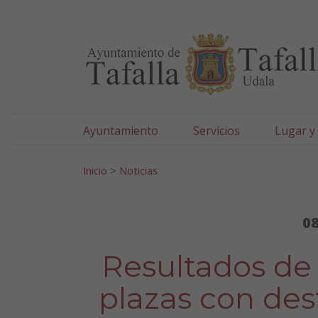
Ayuntamiento de Tafa
Ir al contenido
Ayuntamiento
Servicios
Lugar y
Search for:
Inicio
>
Noticias
08
Resultados de 
plazas con dest