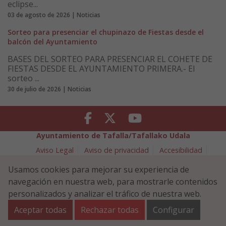
eclipse...
03 de agosto de 2026 | Noticias
Sorteo para presenciar el chupinazo de Fiestas desde el
balcón del Ayuntamiento
BASES DEL SORTEO PARA PRESENCIAR EL COHETE DE
FIESTAS DESDE EL AYUNTAMIENTO PRIMERA.- El
sorteo ...
30 de julio de 2026 | Noticias
Facebook
Twitter
Youtube
Ayuntamiento de Tafalla/Tafallako Udala
Aviso Legal
Aviso de privacidad
Accesibilidad
Política de cookies
Usamos cookies para mejorar su experiencia de
Política de Seguridad de la Información
navegación en nuestra web, para mostrarle contenidos
Plaza Navarra 5 - 31300 Tafalla (NAVARRA)
948 70 18 11
personalizados y analizar el tráfico de nuestra web.
ayuntamiento@tafalla.es
Aceptar todas
Rechazar todas
Configurar