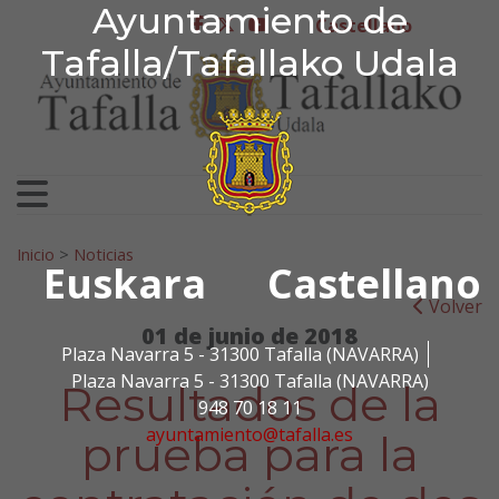
Ayuntamiento de Tafa
Ayuntamiento de
Ir al contenido
Castellano
facebook
twitter
youtube
Tafalla/Tafallako Udala
Search for:
Inicio
>
Noticias
Euskara
Castellano
Volver
01 de junio de 2018
Plaza Navarra 5 - 31300 Tafalla (NAVARRA)
Plaza Navarra 5 - 31300 Tafalla (NAVARRA)
Resultados de la
948 70 18 11
ayuntamiento@tafalla.es
prueba para la