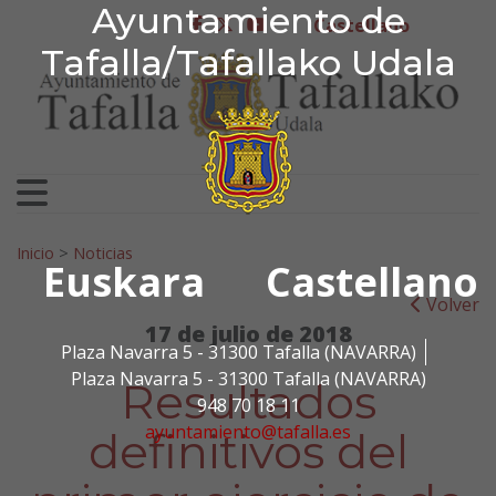
Ayuntamiento de Tafa
Ayuntamiento de
Ir al contenido
Castellano
facebook
twitter
youtube
Tafalla/Tafallako Udala
Search for:
Inicio
>
Noticias
Euskara
Castellano
Volver
17 de julio de 2018
Plaza Navarra 5 - 31300 Tafalla (NAVARRA)
Plaza Navarra 5 - 31300 Tafalla (NAVARRA)
Resultados
948 70 18 11
ayuntamiento@tafalla.es
definitivos del