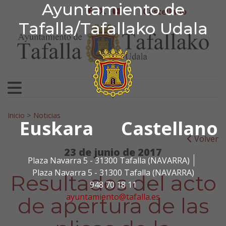
Ayuntamiento de Tafa
Ayuntamiento de
Ir al contenido
Castellano
facebook
twitter
youtube
Tafalla/Tafallako Udala
Search for:
Inicio
>
Noticias
Euskara
Castellano
Volver
23 de junio de 2017
Plaza Navarra 5 - 31300 Tafalla (NAVARRA)
Plaza Navarra 5 - 31300 Tafalla (NAVARRA)
Resultados del acto
948 70 18 11
ayuntamiento@tafalla.es
de apertura de las