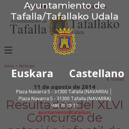
Ayuntamiento de Tafa
Ayuntamiento de
Ir al contenido
Euskera
Castellano
facebook
twitter
youtube
Tafalla/Tafallako Udala
Search for:
Inicio
>
Noticias
Euskara
Castellano
Volver
11 de agosto de 2014
Plaza Navarra 5 - 31300 Tafalla (NAVARRA)
Plaza Navarra 5 - 31300 Tafalla (NAVARRA)
Resultados del XLVI
948 70 18 11
ayuntamiento@tafalla.es
Concurso de