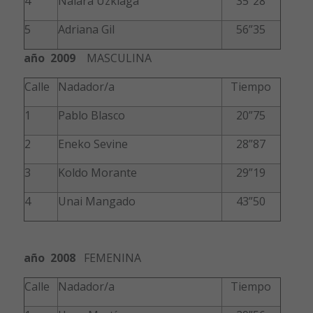
4
Naiara Uzkiaga
35”28
5
Adriana Gil
56”35
año 2009
MASCULINA
Calle
Nadador/a
Tiempo
1
Pablo Blasco
20”75
2
Eneko Sevine
28”87
3
Koldo Morante
29”19
4
Unai Mangado
43”50
año 2008
FEMENINA
Calle
Nadador/a
Tiempo