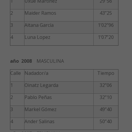
1
Uxue Martínez
29”56
2
Maider Ramos
43”25
3
Aitana García
1’02”96
4
Luna Lopez
1’07”20
año 2008
MASCULINA
Calle
Nadador/a
Tiempo
1
Oinatz Legarda
32”06
2
Pablo Peñas
32”10
3
Markel Gómez
49”40
4
Ander Salinas
50”40