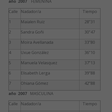
año 2007
FEMENINA
Calle
Nadador/a
Tiempo
1
Maialen Ruiz
28”31
2
Sandra Goñi
30”47
3
Moira Avellanada
33”80
4
Uxue González
36”10
5
Manuela Velasquez
37”13
6
Elisabeth Lerga
39”88
7
Ohiana Gómez
42”88
año 2007
MASCULINA
Calle
Nadador/a
Tiempo