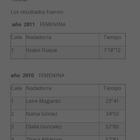
Los resultados fueron:
año 2011
FEMENINA
Calle
Nadador/a
Tiempo
1
Itsaso Duque
1’18”12
año 2010
FEMENINA
Calle
Nadador/a
Tiempo
1
Leire Maganto
23”41
2
Nahia Gómez
34”03
3
Olalla Gonzalez
52”60
4
Zhara Aldasoro
52”81