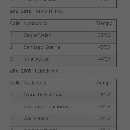
año 2010
MASCULINA
Calle
Nadador/a
Tiempo
1
Xabier Velaz
36”90
2
Santiago Guerra
43”59
3
Unai Ayucar
44”37
año 2009
FEMENINA
Calle
Nadador/a
Tiempo
1
Nuria De Esteban
26”22
2
Estefanía Chamorro
30”28
3
Ane Lebrón
33”32