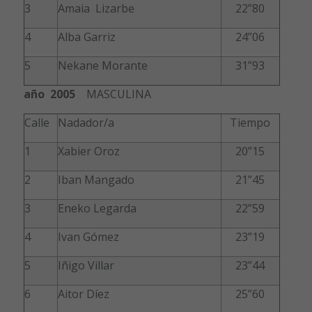
3
Amaia Lizarbe
22”80
4
Alba Garriz
24”06
5
Nekane Morante
31”93
año 2005
MASCULINA
Calle
Nadador/a
Tiempo
1
Xabier Oroz
20”15
2
Iban Mangado
21”45
3
Eneko Legarda
22”59
4
Ivan Gómez
23”19
5
Iñigo Villar
23”44
6
Aitor Díez
25”60