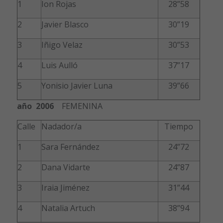
1
Ion Rojas
28”58
2
Javier Blasco
30”19
3
Iñigo Velaz
30”53
4
Luis Aulló
37”17
5
Yonisio Javier Luna
39”66
año 2006
FEMENINA
Calle
Nadador/a
Tiempo
1
Sara Fernández
24”72
2
Dana Vidarte
24”87
3
Iraia Jiménez
31”44
4
Natalia Artuch
38”94