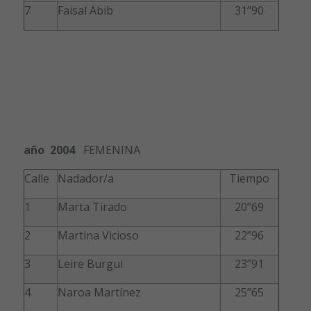
7
Faisal Abib
31”90
año 2004
FEMENINA
Calle
Nadador/a
Tiempo
1
Marta Tirado
20”69
2
Martina Vicioso
22”96
3
Leire Burgui
23”91
4
Naroa Martínez
25”65