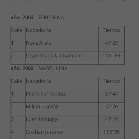
año 2003
FEMENINA
Calle
Nadador/a
Tiempo
1
Nora Araiz
47”29
2
Leyre Marcela Chamorro
1’18” 88
año 2003
MASCULINA
Calle
Nadador/a
Tiempo
1
Pedro Fernández
37”47
2
Millan Harnáiz
40”20
3
Julen Uzkiaga
41”19
4
Cristian Juranov
1’06”30