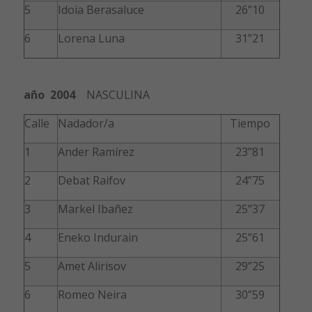
5
Idoia Berasaluce
26”10
6
Lorena Luna
31”21
año 2004
NASCULINA
Calle
Nadador/a
Tiempo
1
Ander Ramírez
23”81
2
Debat Raifov
24”75
3
Markel Ibañez
25”37
4
Eneko Indurain
25”61
5
Amet Alirisov
29”25
6
Romeo Neira
30”59