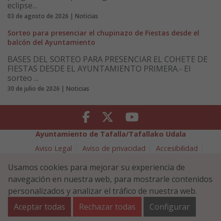
eclipse...
03 de agosto de 2026 | Noticias
Sorteo para presenciar el chupinazo de Fiestas desde el
balcón del Ayuntamiento
BASES DEL SORTEO PARA PRESENCIAR EL COHETE DE
FIESTAS DESDE EL AYUNTAMIENTO PRIMERA.- El
sorteo ...
30 de julio de 2026 | Noticias
Facebook
Twitter
Youtube
Ayuntamiento de Tafalla/Tafallako Udala
Aviso Legal
Aviso de privacidad
Accesibilidad
Política de cookies
Usamos cookies para mejorar su experiencia de
Política de Seguridad de la Información
navegación en nuestra web, para mostrarle contenidos
Plaza Navarra 5 - 31300 Tafalla (NAVARRA)
948 70 18 11
personalizados y analizar el tráfico de nuestra web.
ayuntamiento@tafalla.es
Aceptar todas
Rechazar todas
Configurar