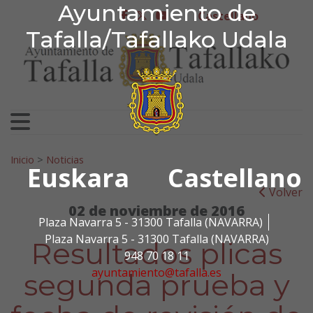
Ayuntamiento de Tafa
Ayuntamiento de
Ir al contenido
Castellano
facebook
twitter
youtube
Tafalla/Tafallako Udala
Search for:
Inicio
>
Noticias
Euskara
Castellano
Volver
02 de noviembre de 2016
Plaza Navarra 5 - 31300 Tafalla (NAVARRA)
Plaza Navarra 5 - 31300 Tafalla (NAVARRA)
Resultados plicas
948 70 18 11
ayuntamiento@tafalla.es
segunda prueba y