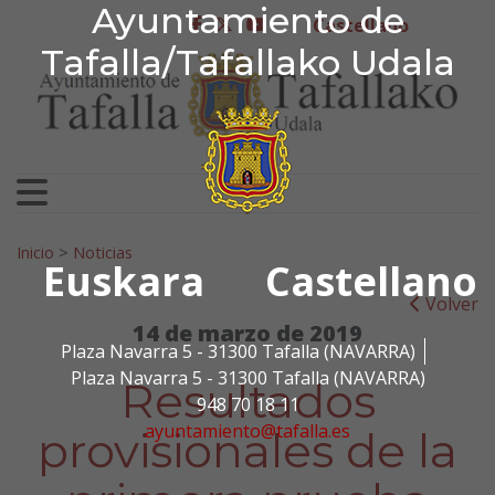
Ayuntamiento de Tafa
Ayuntamiento de
Ir al contenido
Castellano
facebook
twitter
youtube
Tafalla/Tafallako Udala
Search for:
Inicio
>
Noticias
Euskara
Castellano
Volver
14 de marzo de 2019
Plaza Navarra 5 - 31300 Tafalla (NAVARRA)
Plaza Navarra 5 - 31300 Tafalla (NAVARRA)
Resultados
948 70 18 11
ayuntamiento@tafalla.es
provisionales de la