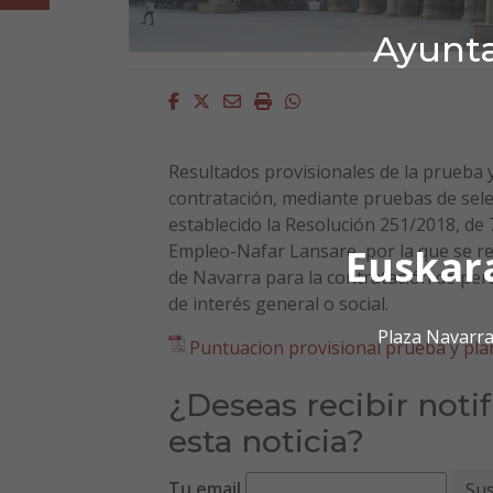
Ayunta
Facebook
Twitter
Email
Imprimir
Whatsapp
Resultados provisionales de la prueba y
contratación, mediante pruebas de sele
establecido la Resolución 251/2018, de 
Empleo-Nafar Lansare, por la que se re
Euskar
de Navarra para la contratación de per
de interés general o social.
Plaza Navarra
Puntuacion provisional prueba y plan
¿Deseas recibir noti
esta noticia?
Tu email