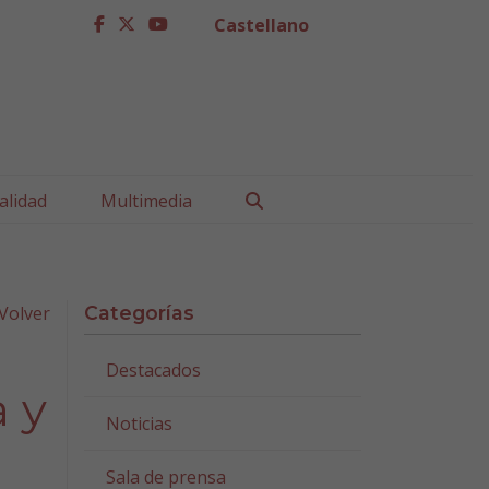
Castellano
facebook
twitter
youtube
Buscar
alidad
Multimedia
Volver
Categorías
Destacados
a y
Noticias
Sala de prensa