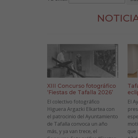
NOTICI
XIII Concurso fotográfico
Taf
‘Fiestas de Tafalla 2026’
ecl
El colectivo fotográfico
El A
Higuera Argazki Elkartea con
pres
el patrocinio del Ayuntamiento
espe
de Tafalla convoca un año
moti
más, y ya van trece, el
que 