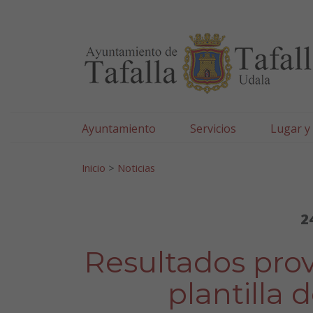
Ayuntamiento de Tafa
Ir al contenido
Ayuntamiento
Servicios
Lugar y
Search for:
Inicio
>
Noticias
2
Resultados prov
plantilla 