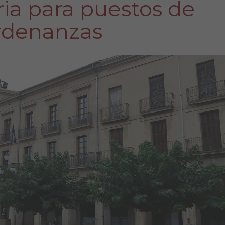
ia para puestos de
rdenanzas