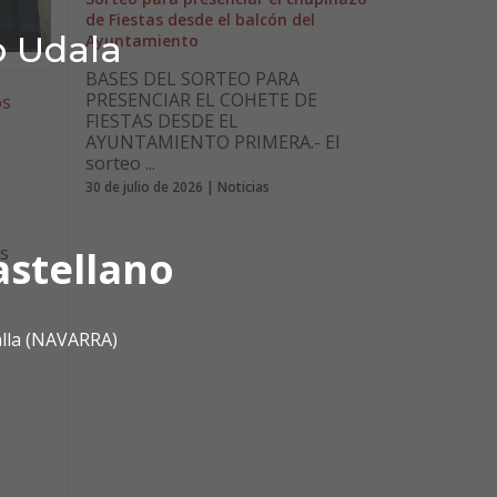
de Fiestas desde el balcón del
o Udala
Ayuntamiento
BASES DEL SORTEO PARA
PRESENCIAR EL COHETE DE
os
FIESTAS DESDE EL
AYUNTAMIENTO PRIMERA.- El
sorteo ...
30 de julio de 2026 | Noticias
s
astellano
alla (NAVARRA)