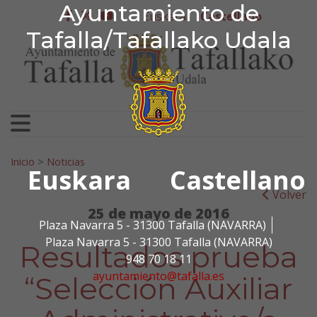
Ayuntamiento de Tafa
Ayuntamiento de
Ir al contenido
Euskera
Castellano
facebook
twitter
youtube
Tafalla/Tafallako Udala
Search for:
Inicio
>
Noticias
Euskara
Castellano
Volver
25 de mayo de 2016
Plaza Navarra 5 - 31300 Tafalla (NAVARRA)
Plaza Navarra 5 - 31300 Tafalla (NAVARRA)
Resultados prueba
948 70 18 11
ayuntamiento@tafalla.es
“Selección Auxiliar