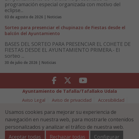
programación especial organizada con motivo del
eclipse...
03 de agosto de 2026 | Noticias
Sorteo para presenciar el chupinazo de Fiestas desde el
balcón del Ayuntamiento
BASES DEL SORTEO PARA PRESENCIAR EL COHETE DE
FIESTAS DESDE EL AYUNTAMIENTO PRIMERA.- El
sorteo ...
30 de julio de 2026 | Noticias
Facebook
Twitter
Youtube
Ayuntamiento de Tafalla/Tafallako Udala
Aviso Legal
Aviso de privacidad
Accesibilidad
Política de cookies
Usamos cookies para mejorar su experiencia de
Política de Seguridad de la Información
navegación en nuestra web, para mostrarle contenidos
Plaza Navarra 5 - 31300 Tafalla (NAVARRA)
948 70 18 11
personalizados y analizar el tráfico de nuestra web.
ayuntamiento@tafalla.es
Aceptar todas
Rechazar todas
Configurar