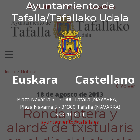
Ayuntamiento de Tafa
Ayuntamiento de
Ir al contenido
Euskera
Castellano
facebook
twitter
youtube
Tafalla/Tafallako Udala
Search for:
Inicio
>
Noticias
Euskara
Castellano
Volver
18 de agosto de 2013
Plaza Navarra 5 - 31300 Tafalla (NAVARRA)
Plaza Navarra 5 - 31300 Tafalla (NAVARRA)
Ronda jotera y
948 70 18 11
ayuntamiento@tafalla.es
alarde de txistularis