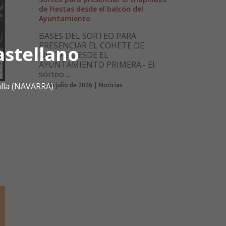
de Fiestas desde el balcón del
Ayuntamiento
BASES DEL SORTEO PARA
PRESENCIAR EL COHETE DE
astellano
FIESTAS DESDE EL
AYUNTAMIENTO PRIMERA.- El
sorteo ...
alla (NAVARRA)
30 de julio de 2026 | Noticias