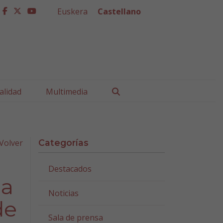
Euskera
Castellano
facebook
twitter
youtube
Buscar
alidad
Multimedia
Volver
Categorías
Destacados
la
Noticias
de
Sala de prensa