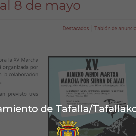
 al 8 de mayo
Destacados
Tablón de anunci
bra la XV Marcha
stá organizada por
n la colaboración
s.
an previsto tres
miento de Tafalla/Tafallak