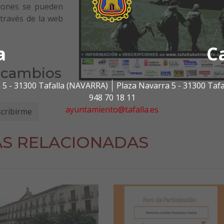
ciones se pueden
 través de la web
a
C
y cambios
 5 - 31300 Tafalla (NAVARRA)
Plaza Navarra 5 - 31300 Taf
948 70 18 11
ayuntamiento@tafalla.es
AS RELACIONADAS