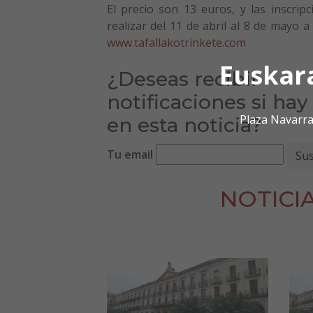
El precio son 13 euros, y las inscrip
realizar del 11 de abril al 8 de mayo a
www.tafallakotrinkete.com
Euskar
¿Deseas recibir
notificaciones si ha
Plaza Navarra
en esta noticia?
Tu email
NOTICI