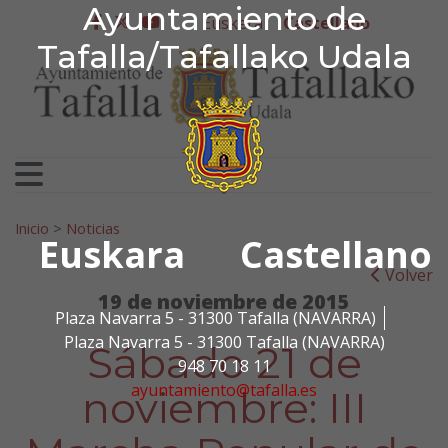
Ayuntamiento de Tafa
Ayuntamiento de
Ir al contenido
Euskera
Castellano
facebook
twitter
youtube
Tafalla/Tafallako Udala
Search for:
Inicio
>
Noticias
Euskara
Castellano
Volver
19 de noviembre de 2015
Plaza Navarra 5 - 31300 Tafalla (NAVARRA)
Plaza Navarra 5 - 31300 Tafalla (NAVARRA)
Sábado 21 de
948 70 18 11
ayuntamiento@tafalla.es
noviembre: III