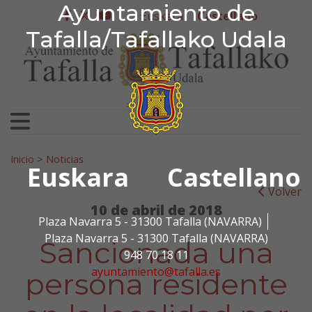
Ayuntamiento de Tafa
Ayuntamiento de
Ir al contenido
Euskera
Castellano
facebook
twitter
youtube
Tafalla/Tafallako Udala
Search for:
Inicio
>
Noticias
Euskara
Castellano
Volver
10 de abril de 2018
Plaza Navarra 5 - 31300 Tafalla (NAVARRA)
Plaza Navarra 5 - 31300 Tafalla (NAVARRA)
Sancionada una
948 70 18 11
ayuntamiento@tafalla.es
persona residente