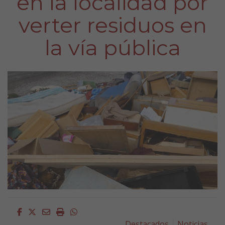
en la localidad por
verter residuos en
la vía pública
Facebook
Twitter
Email
Imprimir
Whatsapp
Destacados
Noticias