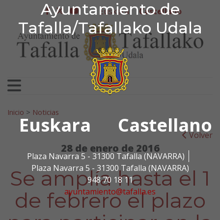
Ayuntamiento de Tafa
Ayuntamiento de
Ir al contenido
Euskera
Castellano
facebook
twitter
youtube
Tafalla/Tafallako Udala
Search for:
Inicio
>
Noticias
Euskara
Castellano
Volver
28 de enero de 2016
Plaza Navarra 5 - 31300 Tafalla (NAVARRA)
Plaza Navarra 5 - 31300 Tafalla (NAVARRA)
Se amplía hasta el 1
948 70 18 11
ayuntamiento@tafalla.es
de febrero el plazo