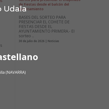
as
de Fiestas desde el balcón del
o Udala
Ayuntamiento
BASES DEL SORTEO PARA
PRESENCIAR EL COHETE DE
FIESTAS DESDE EL
AYUNTAMIENTO PRIMERA.- El
sorteo ...
30 de julio de 2026 | Noticias
es
astellano
alla (NAVARRA)