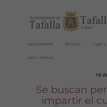
Ayuntamiento de Tafa
Ir al contenido
Ayuntamiento
Servicios
Lugar y
Search for:
Inicio
>
Noticias
16 d
Se buscan per
impartir el c