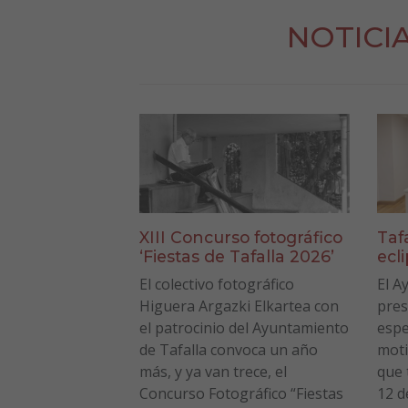
NOTICI
XIII Concurso fotográfico
Taf
‘Fiestas de Tafalla 2026’
ecl
El colectivo fotográfico
El A
Higuera Argazki Elkartea con
pres
el patrocinio del Ayuntamiento
espe
de Tafalla convoca un año
moti
más, y ya van trece, el
que 
Concurso Fotográfico “Fiestas
12 d