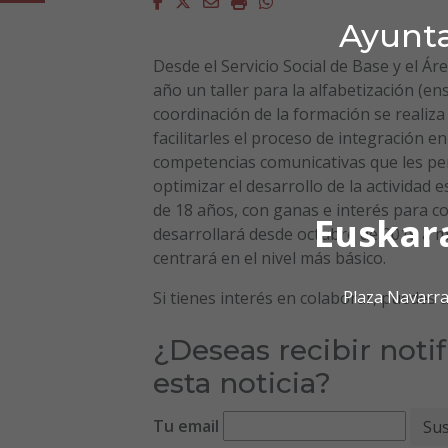
Facebook
Twitter
Email
Imprimir
Whatsapp
Ayunta
Desde el Servicio Social de Base y el Á
año un taller para la alfabetización (e
coordinación de la formación se realiza 
facilitarles el proceso de integración e
competencias comunicativas que les pe
optimizar el desarrollo de la actividad
de 18 años, con ganas e interés para col
Euskar
desarrollará desde octubre de 2019 a ma
centrará en el nivel más básico.
Plaza Navarra
Si tienes interés en colaborar, puedes 
¿Deseas recibir noti
esta noticia?
Tu email