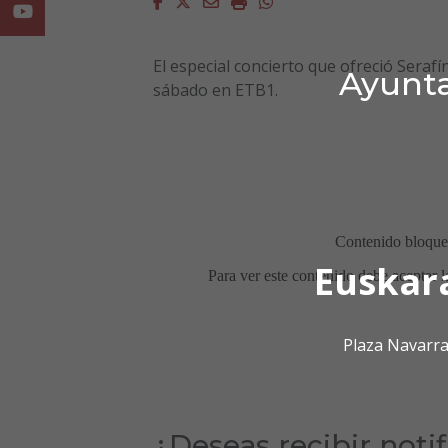
Facebook
Twitter
Email
Imprimir
Whatsapp
Youtube
El especial concierto que ofreció Serafí
Ayunta
sábado en ETB1.
Euskar
Plaza Navarra
¿Deseas recibir noti