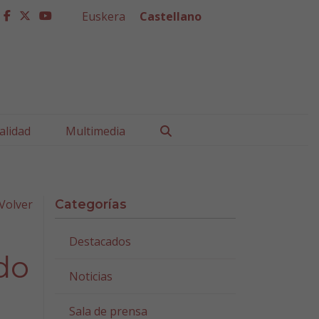
Euskera
Castellano
facebook
twitter
youtube
Buscar
alidad
Multimedia
Volver
Categorías
Destacados
ado
Noticias
Sala de prensa