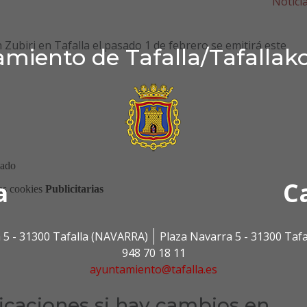
Notici
n Zubiri en Tafalla el pasado 1 de febrero se emitirá este
miento de Tafalla/Tafallak
a
C
 5 - 31300 Tafalla (NAVARRA)
Plaza Navarra 5 - 31300 Taf
948 70 18 11
ayuntamiento@tafalla.es
ficaciones si hay cambios en