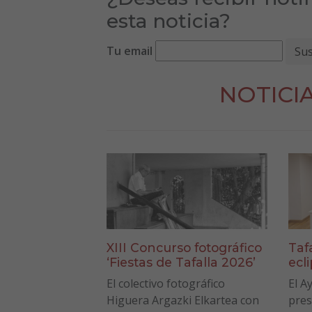
esta noticia?
Tu email
NOTICI
XIII Concurso fotográfico
Taf
‘Fiestas de Tafalla 2026’
ecl
El colectivo fotográfico
El A
Higuera Argazki Elkartea con
pres