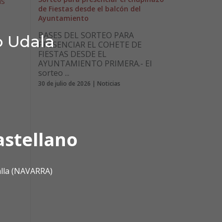
as
de Fiestas desde el balcón del
Ayuntamiento
BASES DEL SORTEO PARA
o Udala
PRESENCIAR EL COHETE DE
FIESTAS DESDE EL
AYUNTAMIENTO PRIMERA.- El
sorteo ...
30 de julio de 2026 | Noticias
astellano
alla (NAVARRA)