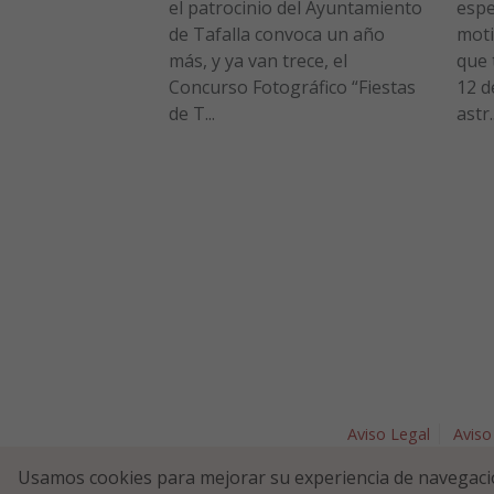
el patrocinio del Ayuntamiento
espe
de Tafalla convoca un año
moti
más, y ya van trece, el
que 
Concurso Fotográfico “Fiestas
12 d
de T...
astr..
Aviso Legal
Aviso
Plaza Nav
Usamos cookies para mejorar su experiencia de navegaci