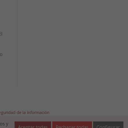
l
to
Seguridad de la Información
afalla.es
os y
Aceptar todas
Rechazar todas
Configurar