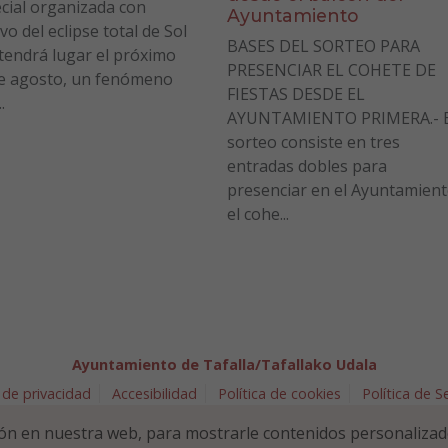
cial organizada con
Ayuntamiento
vo del eclipse total de Sol
BASES DEL SORTEO PARA
tendrá lugar el próximo
PRESENCIAR EL COHETE DE
e agosto, un fenómeno
FIESTAS DESDE EL
.
AYUNTAMIENTO PRIMERA.- E
sorteo consiste en tres
entradas dobles para
presenciar en el Ayuntamien
el cohe...
Ayuntamiento de Tafalla/Tafallako Udala
 de privacidad
Accesibilidad
Política de cookies
Política de 
arra 5 - 31300 Tafalla (NAVARRA)
948 70 18 11
ayuntamiento@t
ón en nuestra web, para mostrarle contenidos personalizad