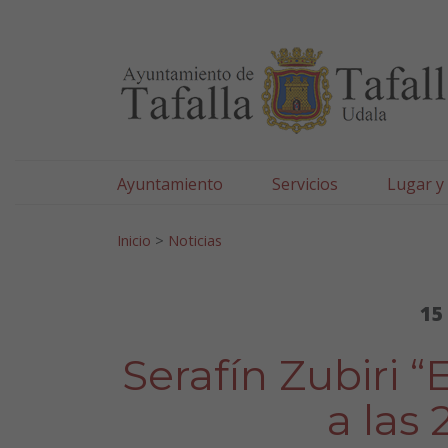
Ayuntamiento de Tafa
Ir al contenido
Ayuntamiento
Servicios
Lugar y
Search for:
Inicio
>
Noticias
15
Serafín Zubiri “
a las