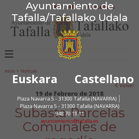
Ayuntamiento de Tafa
Ayuntamiento de
Ir al contenido
Castellano
facebook
twitter
youtube
Tafalla/Tafallako Udala
Search for:
Inicio
>
Noticias
Euskara
Castellano
Volver
19 de febrero de 2018
Plaza Navarra 5 - 31300 Tafalla (NAVARRA)
Plaza Navarra 5 - 31300 Tafalla (NAVARRA)
Subasta Parcelas
948 70 18 11
ayuntamiento@tafalla.es
Comunales de