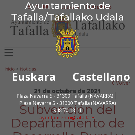
Ayuntamiento de Tafa
Ayuntamiento de
Ir al contenido
Euskera
Castellano
facebook
twitter
youtube
Tafalla/Tafallako Udala
Search for:
Inicio
>
Noticias
Euskara
Castellano
Volver
21 de octubre de 2021
Plaza Navarra 5 - 31300 Tafalla (NAVARRA)
Plaza Navarra 5 - 31300 Tafalla (NAVARRA)
Subvención del
948 70 18 11
ayuntamiento@tafalla.es
Departamento de