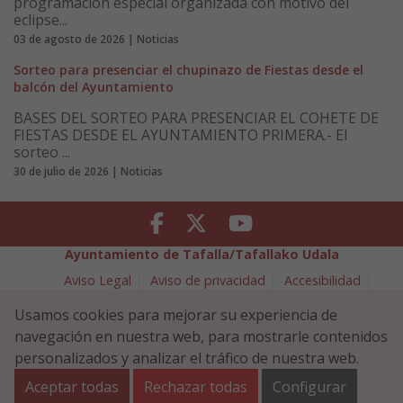
programación especial organizada con motivo del
eclipse...
03 de agosto de 2026 | Noticias
Sorteo para presenciar el chupinazo de Fiestas desde el
balcón del Ayuntamiento
BASES DEL SORTEO PARA PRESENCIAR EL COHETE DE
FIESTAS DESDE EL AYUNTAMIENTO PRIMERA.- El
sorteo ...
30 de julio de 2026 | Noticias
Facebook
Twitter
Youtube
Ayuntamiento de Tafalla/Tafallako Udala
Aviso Legal
Aviso de privacidad
Accesibilidad
Política de cookies
Usamos cookies para mejorar su experiencia de
Política de Seguridad de la Información
navegación en nuestra web, para mostrarle contenidos
Plaza Navarra 5 - 31300 Tafalla (NAVARRA)
948 70 18 11
personalizados y analizar el tráfico de nuestra web.
ayuntamiento@tafalla.es
Aceptar todas
Rechazar todas
Configurar