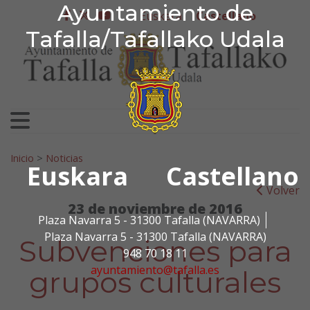
Ayuntamiento de Tafa
Ayuntamiento de
Ir al contenido
Euskera
Castellano
facebook
twitter
youtube
Tafalla/Tafallako Udala
Search for:
Inicio
>
Noticias
Euskara
Castellano
Volver
23 de noviembre de 2016
Plaza Navarra 5 - 31300 Tafalla (NAVARRA)
Plaza Navarra 5 - 31300 Tafalla (NAVARRA)
Subvenciones para
948 70 18 11
ayuntamiento@tafalla.es
grupos culturales