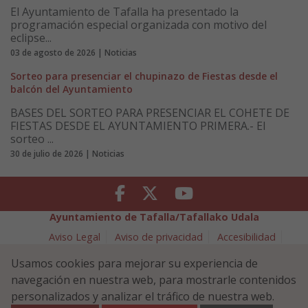
El Ayuntamiento de Tafalla ha presentado la
programación especial organizada con motivo del
eclipse...
03 de agosto de 2026 | Noticias
Sorteo para presenciar el chupinazo de Fiestas desde el
balcón del Ayuntamiento
BASES DEL SORTEO PARA PRESENCIAR EL COHETE DE
FIESTAS DESDE EL AYUNTAMIENTO PRIMERA.- El
sorteo ...
30 de julio de 2026 | Noticias
Facebook
Twitter
Youtube
Ayuntamiento de Tafalla/Tafallako Udala
Aviso Legal
Aviso de privacidad
Accesibilidad
Política de cookies
Usamos cookies para mejorar su experiencia de
Política de Seguridad de la Información
navegación en nuestra web, para mostrarle contenidos
Plaza Navarra 5 - 31300 Tafalla (NAVARRA)
948 70 18 11
personalizados y analizar el tráfico de nuestra web.
ayuntamiento@tafalla.es