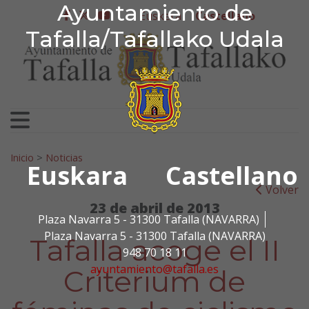
Ayuntamiento de Tafa
Ayuntamiento de
Ir al contenido
Euskera
Castellano
facebook
twitter
youtube
Tafalla/Tafallako Udala
Search for:
Inicio
>
Noticias
Euskara
Castellano
Volver
23 de abril de 2013
Plaza Navarra 5 - 31300 Tafalla (NAVARRA)
Plaza Navarra 5 - 31300 Tafalla (NAVARRA)
Tafalla acoge el II
948 70 18 11
ayuntamiento@tafalla.es
Criterium de