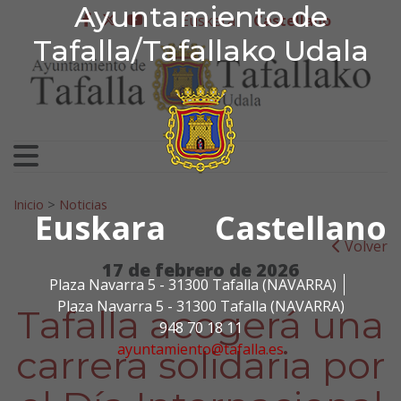
Ayuntamiento de Tafa
Ayuntamiento de
Ir al contenido
Euskera
Castellano
facebook
twitter
youtube
Tafalla/Tafallako Udala
Search for:
Inicio
>
Noticias
Euskara
Castellano
Volver
17 de febrero de 2026
Plaza Navarra 5 - 31300 Tafalla (NAVARRA)
Plaza Navarra 5 - 31300 Tafalla (NAVARRA)
Tafalla acogerá una
948 70 18 11
ayuntamiento@tafalla.es
carrera solidaria por